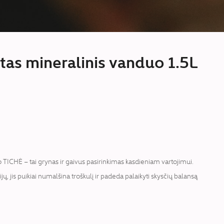
tas mineralinis vanduo 1.5L
TICHĖ – tai grynas ir gaivus pasirinkimas kasdieniam vartojimui.
jų, jis puikiai numalšina troškulį ir padeda palaikyti skysčių balansą