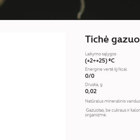
Tichė gazuo
Laikymo sąlygos
(+2÷+25) ºC
Energine verté kJ/kcal
0/0
Druska, g
0,02
Natūralus mineralinis vanduo 
Gazuotas, be cukraus ir kalori
organizme.