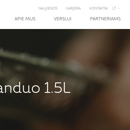
NAUJIENOS
KARJERA
KONTAKTAI
LT
APIE MUS
VERSLUI
PARTNERIAMS
anduo 1.5L